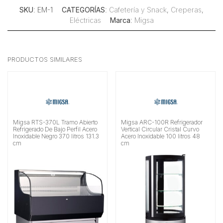
SKU
: EM-1
CATEGORÍAS
:
Cafetería y Snack
,
Creperas
,
Eléctricas
Marca
:
Migsa
PRODUCTOS SIMILARES
Migsa RTS-370L Tramo Abierto
Migsa ARC-100R Refrigerador
Refrigerado De Bajo Perfil Acero
Vertical Circular Cristal Curvo
Inoxidable Negro 370 litros 131.3
Acero Inoxidable 100 litros 48
cm
cm