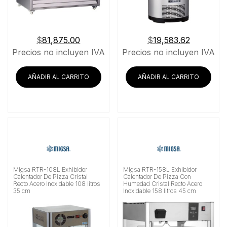
$
81,875.00
$
19,583.62
Precios no incluyen IVA
Precios no incluyen IVA
AÑADIR AL CARRITO
AÑADIR AL CARRITO
Migsa RTR-108L Exhibidor
Migsa RTR-158L Exhibidor
Calentador De Pizza Cristal
Calentador De Pizza Con
Recto Acero Inoxidable 108 litros
Humedad Cristal Recto Acero
35 cm
Inoxidable 158 litros 45 cm