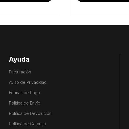
$16,167.24.
$13,382.76.
Ayuda
Facturación
Aviso de Privacidad
Formas de Pago
Política de Envío
Política de Devolución
Política de Garantía