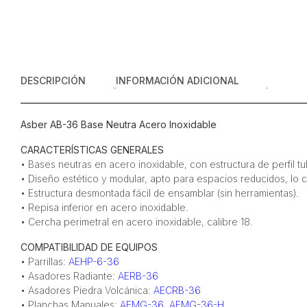
DESCRIPCIÓN
INFORMACIÓN ADICIONAL
Asber AB-36 Base Neutra Acero Inoxidable
CARACTERÍSTICAS GENERALES
• Bases neutras en acero inoxidable, con estructura de perfil 
• Diseño estético y modular, apto para espacios reducidos, lo 
• Estructura desmontada fácil de ensamblar (sin herramientas).
• Repisa inferior en acero inoxidable.
• Cercha perimetral en acero inoxidable, calibre 18.
COMPATIBILIDAD DE EQUIPOS
• Parrillas:
AEHP-6-36
• Asadores Radiante:
AERB-36
• Asadores Piedra Volcánica:
AECRB-36
• Planchas Manuales:
AEMG-36
,
AEMG-36-H