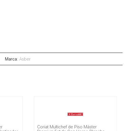
Marca
:
Asber
er
Coriat Multichef de Piso Máster