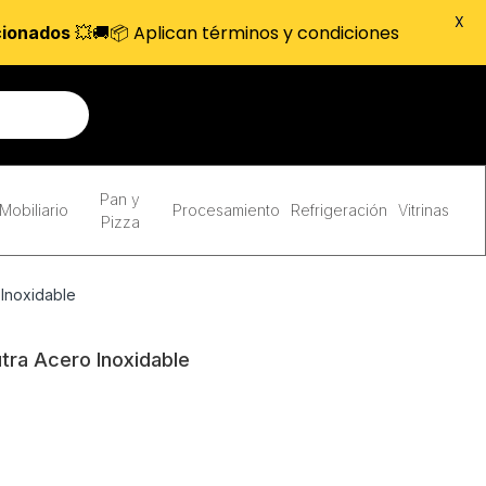
X
💥🚚📦 Aplican términos y condiciones
cionados
Pan y
Mobiliario
Procesamiento
Refrigeración
Vitrinas
Pizza
Inoxidable
ra Acero Inoxidable