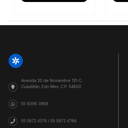
$16,964.66.
$14,042.24.
Avenida 20 de Noviembre 131-C,
Cuautitlán, Edo Mex, C.P. 54800
55 6096 3968
55 5872 4376
/
55 5872 4786