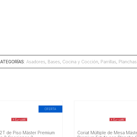
ATEGORÍAS
:
Asadores
,
Bases
,
Cocina y Cocción
,
Parrillas
,
Planchas
OFERTA
-2T de Piso Máster Premium
Coriat Múltiple de Mesa Mást