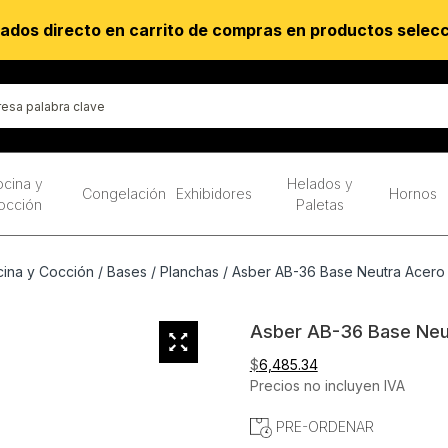
ados directo en carrito de compras en productos selec
cina y
Helados y
Congelación
Exhibidores
Hornos
occión
Paletas
ina y Cocción
/
Bases
/
Planchas
/ Asber AB-36 Base Neutra Acero 
Asber AB-36 Base Neut
$
6,485.34
Precios no incluyen IVA
PRE-ORDENAR