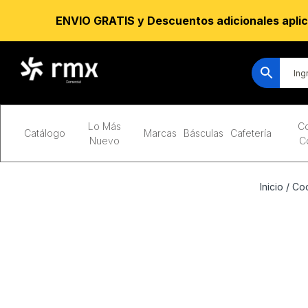
ENVIO GRATIS y Descuentos adicionales aplic
Lo Más
Co
Catálogo
Marcas
Básculas
Cafetería
Nuevo
C
Inicio
/
Coc