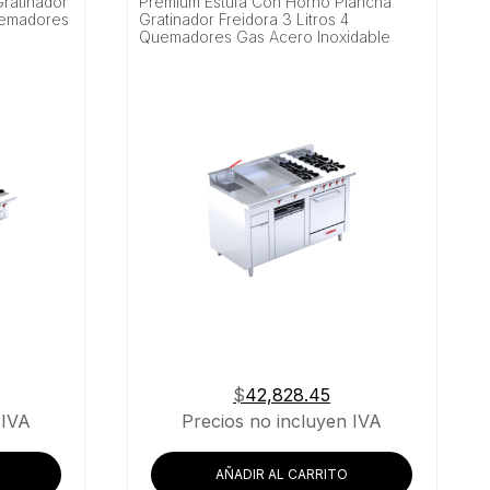
ratinador
Premium Estufa Con Horno Plancha
Quemadores
Gratinador Freidora 3 Litros 4
Quemadores Gas Acero Inoxidable
$
42,828.45
 IVA
Precios no incluyen IVA
AÑADIR AL CARRITO