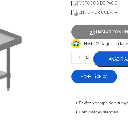
MÉTODOS DE PAGO
ENVÍO POR COBRAR
HABLAR CON UN
Hasta 12 pagos sin tarje
Asber
AÑADIR A
AB-
36
Base
FICHA TÉCNICA
Neutra
Acero
Inoxidable
cantidad
Envíos y tiempo de entreg
Confirmar existencias