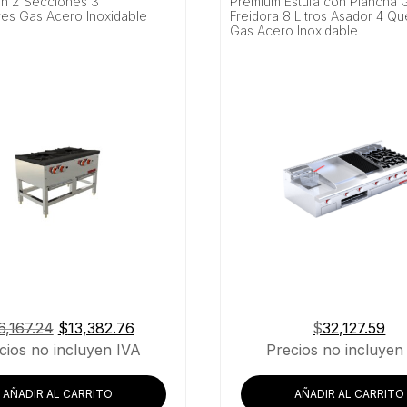
on 2 Secciones 3
Premium Estufa con Plancha G
s Gas Acero Inoxidable
Freidora 8 Litros Asador 4 
Gas Acero Inoxidable
El
El
6,167.24
$
13,382.76
$
32,127.59
precio
precio
cios no incluyen IVA
Precios no incluyen
original
actual
era:
es:
AÑADIR AL CARRITO
AÑADIR AL CARRITO