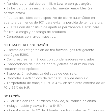
• Paneles de cristal dobles + filtro Low-e con gas argón.
• Sellos de puertas magnéticos fácilmente removibles (sin
herramientas).
• Puertas abatibles con dispositivo de cierre automático en
apertura de menos de 90° para evitar la pérdida de temperatura.
• Puertas con dispositivo de apertura permanente a 120° para
facilitar la carga y descarga de producto.
• Cerraduras con llaves maestras.
SISTEMA DE REFRIGERACIÓN
• Sistema de refrigeración de tiro forzado, gas refrigerante
ecológico R290.
• Compresores herméticos con condensadores ventilados.
• Evaporadores de tubo de cobre y aletas de aluminio con
recubrimiento epóxico.
• Evaporación automática del agua de deshielo.
• Controles electrónicos de temperatura y de deshielo.
• Temperatura de trabajo: 0 °C a 4 °C en ambiente externo de 32
°C y 65% de H.R.
DOTACIÓN
• 2 Parrillas con recubrimiento epóxico, ajustables en altura.
• Incluyen cable y clavija Nema 5-15P.
• Kit de 4 ruedas de 3″” de diámetro, de las cuales las 2 frontales