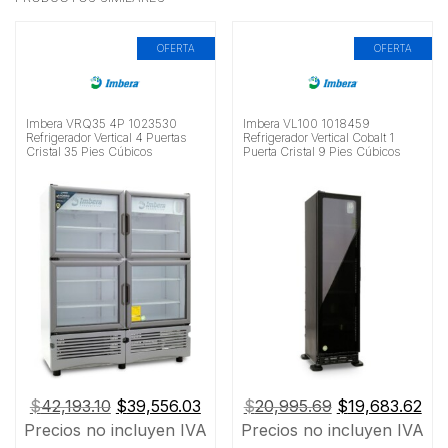
OFERTA
OFERTA
Imbera VRQ35 4P 1023530
Imbera VL100 1018459
Refrigerador Vertical 4 Puertas
Refrigerador Vertical Cobalt 1
Cristal 35 Pies Cúbicos
Puerta Cristal 9 Pies Cúbicos
El
El
El
El
$
42,193.10
$
39,556.03
$
20,995.69
$
19,683.62
precio
precio
precio
pre
Precios no incluyen IVA
Precios no incluyen IVA