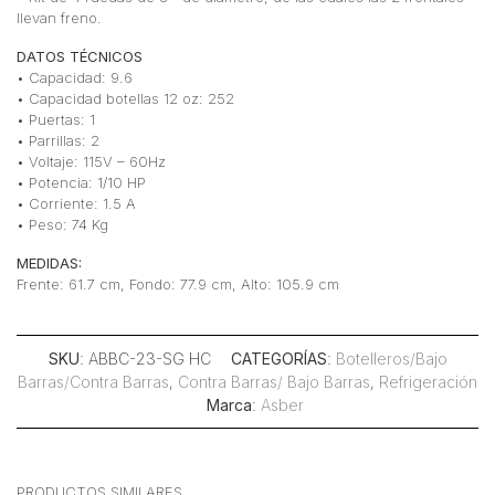
llevan freno.
DATOS TÉCNICOS
• Capacidad: 9.6
• Capacidad botellas 12 oz: 252
• Puertas: 1
• Parrillas: 2
• Voltaje: 115V – 60Hz
• Potencia: 1/10 HP
• Corriente: 1.5 A
• Peso: 74 Kg
MEDIDAS:
Frente: 61.7 cm, Fondo: 77.9 cm, Alto: 105.9 cm
SKU
: ABBC-23-SG HC
CATEGORÍAS
:
Botelleros/Bajo
Barras/Contra Barras
,
Contra Barras/ Bajo Barras
,
Refrigeración
Marca
:
Asber
PRODUCTOS SIMILARES