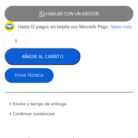
HABLAR CON UN ASESOR
con Mercado Pago.
Saber más
Hasta 12 pagos sin tarjeta
Asber
ABBC
23-
AÑADIR AL CARRITO
SG
HC
Refrigerador
FICHA TÉCNICA
Contrabarra
Acero
Inoxidable
1
Puerta
Envíos y tiempo de entrega
De
Confirmar existencias
Cristal
9.6
Pies
Cúbicos