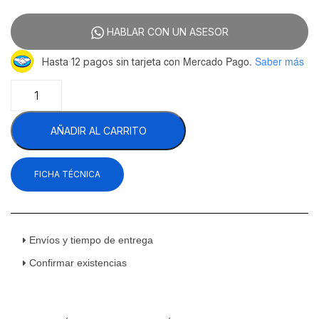
HABLAR CON UN ASESOR
con Mercado Pago.
Saber más
Hasta 12 pagos sin tarjeta
Asber
ABBC-
58-
AÑADIR AL CARRITO
S
HC
Refrigerador
FICHA TÉCNICA
Contrabarra
Acero
Inoxidable
2
Puertas
Envíos y tiempo de entrega
Sólidas
Confirmar existencias
19
Pies
Cúbicos
cantidad