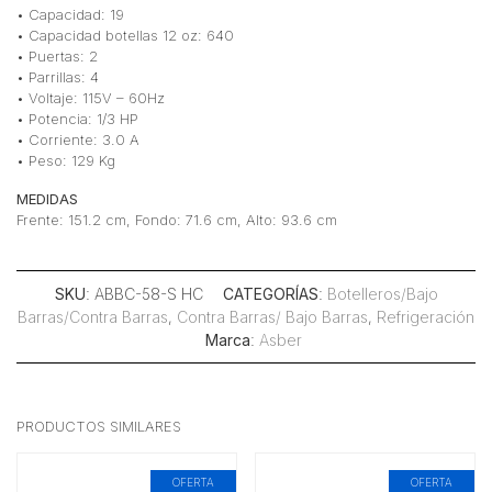
• Capacidad: 19
• Capacidad botellas 12 oz: 640
• Puertas: 2
• Parrillas: 4
• Voltaje: 115V – 60Hz
• Potencia: 1/3 HP
• Corriente: 3.0 A
• Peso: 129 Kg
MEDIDAS
Frente: 151.2 cm, Fondo: 71.6 cm, Alto: 93.6 cm
SKU
: ABBC-58-S HC
CATEGORÍAS
:
Botelleros/Bajo
Barras/Contra Barras
,
Contra Barras/ Bajo Barras
,
Refrigeración
Marca
:
Asber
PRODUCTOS SIMILARES
OFERTA
OFERTA