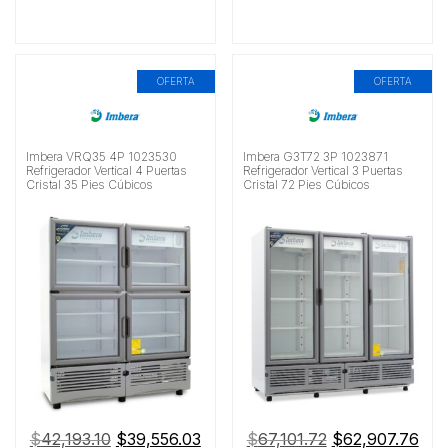
OFERTA
OFERTA
Imbera VRQ35 4P 1023530
Imbera G3T72 3P 1023871
Refrigerador Vertical 4 Puertas
Refrigerador Vertical 3 Puertas
Cristal 35 Pies Cúbicos
Cristal 72 Pies Cúbicos
El
El
El
El
$
42,193.10
$
39,556.03
$
67,101.72
$
62,907.76