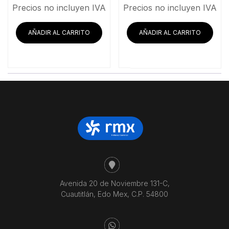
precio
precio
precio
pre
Precios no incluyen IVA
Precios no incluyen IVA
original
actual
original
act
era:
es:
era:
es:
AÑADIR AL CARRITO
AÑADIR AL CARRITO
$42,193.10.
$39,556.03.
$67,101.72.
$62
Avenida 20 de Noviembre 131-C,
Cuautitlán, Edo Mex, C.P. 54800