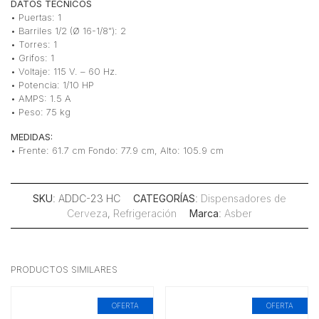
DATOS TÉCNICOS
• Puertas: 1
• Barriles 1/2 (Ø 16-1/8”): 2
• Torres: 1
• Grifos: 1
• Voltaje: 115 V. – 60 Hz.
• Potencia: 1/10 HP
• AMPS: 1.5 A
• Peso: 75 kg
MEDIDAS:
• Frente: 61.7 cm Fondo: 77.9 cm, Alto: 105.9 cm
SKU
: ADDC-23 HC
CATEGORÍAS
:
Dispensadores de
Cerveza
,
Refrigeración
Marca
:
Asber
PRODUCTOS SIMILARES
OFERTA
OFERTA