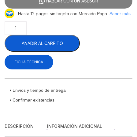
HABLAR CON UN ASESOR
con Mercado Pago.
Saber más
Hasta 12 pagos sin tarjeta
Asber
ADDC-
23
AÑADIR AL CARRITO
HC
Dispensador
Refrigerado
FICHA TÉCNICA
De
Cerveza
De
Barril
Vinil
Envíos y tiempo de entrega
Negro
Confirmar existencias
1
Puerta
Sólida
cantidad
DESCRIPCIÓN
INFORMACIÓN ADICIONAL