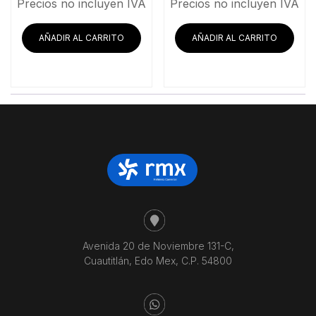
precio
precio
precio
pre
Precios no incluyen IVA
Precios no incluyen IVA
original
actual
original
act
era:
es:
era:
es:
AÑADIR AL CARRITO
AÑADIR AL CARRITO
$12,581.03.
$11,794.83.
$31,484.48.
$29
Avenida 20 de Noviembre 131-C,
Cuautitlán, Edo Mex, C.P. 54800