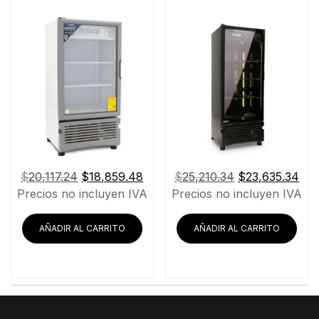
El
El
El
El
$
20,117.24
$
18,859.48
$
25,210.34
$
23,635.34
precio
precio
precio
pre
Precios no incluyen IVA
Precios no incluyen IVA
original
actual
original
act
era:
es:
era:
es:
AÑADIR AL CARRITO
AÑADIR AL CARRITO
$20,117.24.
$18,859.48.
$25,210.34.
$23