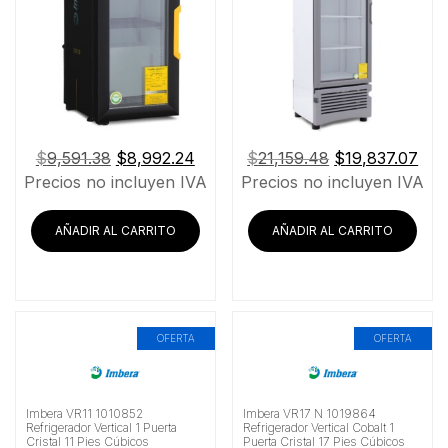
El
El
El
El
$
9,591.38
$
8,992.24
$
21,159.48
$
19,837.07
precio
precio
precio
pre
Precios no incluyen IVA
Precios no incluyen IVA
original
actual
original
actu
era:
es:
era:
es:
AÑADIR AL CARRITO
AÑADIR AL CARRITO
$9,591.38.
$8,992.24.
$21,159.48.
$19
OFERTA
OFERTA
Imbera VR11 1010852
Imbera VR17 N 1019864
Refrigerador Vertical 1 Puerta
Refrigerador Vertical Cobalt 1
Cristal 11 Pies Cúbicos
Puerta Cristal 17 Pies Cúbicos