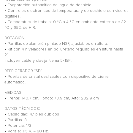
• Evaporación automática del agua de deshielo.
• Controles electrónicos de temperatura y de deshielo con visores
digitales.
• Temperatura de trabajo: 0 °C a 4 °C en ambiente externo de 32
°C y 65% de H.R.
DOTACIÓN
• Parrillas de alambrón pintado NSF, ajustables en altura.
• Kit con 4 niveladores en poliuretano regulables en altura hasta
2”.
Incluyen cable y clavija Nema 5-15P.
REFRIGERADOR “SD”
• Puertas de cristal deslizables con dispositivo de cierre
automático.
MEDIDAS:
• Frente: 140.7 cm, Fondo: 78.9 cm, Alto: 202.9 cm
DATOS TÉCNICOS:
• Capacidad: 47 pies cúbicos
• Parrillas: 8
• Potencia: 1/3
• Voltaje: 115 V. – 60 Hz.