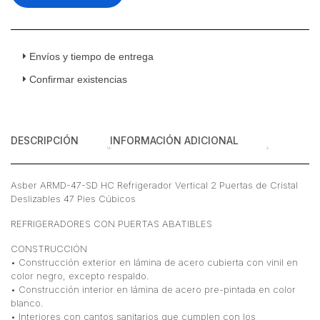
2
Puertas
de
Cristal
Envíos y tiempo de entrega
Deslizables
Confirmar existencias
47
Pies
Cúbicos
cantidad
DESCRIPCIÓN
INFORMACIÓN ADICIONAL
Asber ARMD-47-SD HC Refrigerador Vertical 2 Puertas de Cristal
Deslizables 47 Pies Cúbicos
REFRIGERADORES CON PUERTAS ABATIBLES
CONSTRUCCIÓN
• Construcción exterior en lámina de acero cubierta con vinil en
color negro, excepto respaldo.
• Construcción interior en lámina de acero pre-pintada en color
blanco.
• Interiores con cantos sanitarios que cumplen con los