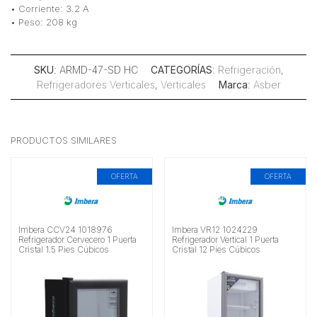
• Corriente: 3.2 A
• Peso: 208 kg
SKU
: ARMD-47-SD HC
CATEGORÍAS
:
Refrigeración
,
Refrigeradores Verticales
,
Verticales
Marca
:
Asber
PRODUCTOS SIMILARES
OFERTA
OFERTA
Imbera CCV24 1018976
Imbera VR12 1024229
Refrigerador Cervecero 1 Puerta
Refrigerador Vertical 1 Puerta
Cristal 1.5 Pies Cúbicos
Cristal 12 Pies Cúbicos