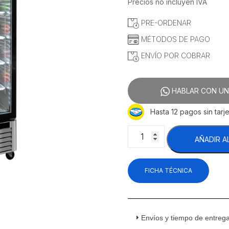
precio
precio
Precios no incluyen IVA
original
actual
PRE-ORDENAR
era:
es:
$33,117.24.
$28,022.
MÉTODOS DE PAGO
ENVÍO POR COBRAR
HABLAR CON UN
Hasta 12 pagos sin tarje
Atosa
AÑADIR A
MCF8705GR
Refrigerador
Vertical
FICHA TÉCNICA
1
Puerta
Cristal
Acero
Inoxidable
Envíos y tiempo de entreg
19.1