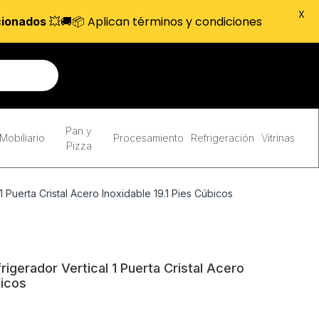
X
💥🚚📦 Aplican términos y condiciones
cionados
Pan y
Mobiliario
Procesamiento
Refrigeración
Vitrinas
Pizza
Puerta Cristal Acero Inoxidable 19.1 Pies Cúbicos
gerador Vertical 1 Puerta Cristal Acero
bicos