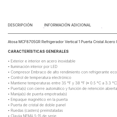
DESCRIPCIÓN
INFORMACIÓN ADICIONAL
Atosa MCF8705GR Refrigerador Vertical 1 Puerta Cristal Acero I
CARACTERÍSTICAS GENERALES
• Exterior e interior en acero inoxidable
• Iluminación interior por LED
• Compresor Embraco de alto rendimiento con refrigerante ec
• Control de temperatura electrónico
• Mantiene temperaturas entre 35 °F y 38 °F (≈ 0.5 °C a 3.3 °C
• Puerta(s) con cierre automático y función de retención abiert
• Manija(s) de puerta empotrada(s)
• Empaque magnético en la puerta
• Puerta de cristal de doble panel
• Ruedas (casters) preinstaladas
• Clavija NEMA 5-15 de serie