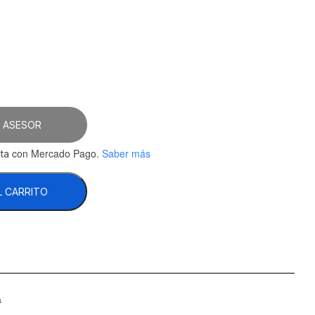
41.
 ASESOR
con Mercado Pago.
Saber más
ta
L CARRITO
a