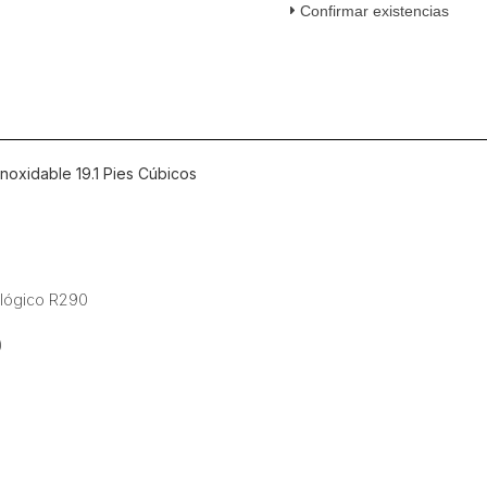
Confirmar existencias
Pies
Cúbicos
cantidad
noxidable 19.1 Pies Cúbicos
ológico R290
)
a