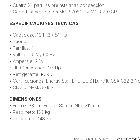
• Cuatro (4) parrillas preinstaladas por sección
• Cerradura de serie en MCF8705GR y MCF8707GR
ESPECIFICACIONES TÉCNICAS
• Capacidad: 19.1 ft3 / 541 lts
• Puertas: 1
• Parrillas: 4
• Voltaje: 115 V / 60 Hz
• Amperaje: 2.1A
• HP (Compresor): 1/7 Hp
• Refrigerante: R290
• Certificaciones: Energy Star, ETL (UL STD. 471), CSA C22.2 No
• Clavija: NEMA 5-15P
DIMENSIONES:
• Frente: 68 cm, Fondo: 80 cm, Alto: 212 cm
• Peso neto: 133 Kg
• Peso bruto: 148 Kg
SKU
: MCF8705GR
CATEGORÍ