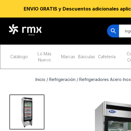
ENVIO GRATIS y Descuentos adicionales aplic
Lo Más
Co
Catálogo
Marcas
Básculas
Cafetería
Nuevo
C
Inicio
/
Refrigeración
/
Refrigeradores Acero Inox