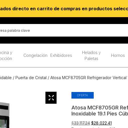
ados directo en carrito de compras en productos selec
cina y
Helados y
Congelación
Exhibidores
Hornos
occión
Paletas
idable
/
Puerta de Cristal
/ Atosa MCF8705GR Refrigerador Vertical 1 
OFERTA
Atosa MCF8705GR Refri
Inoxidable 19.1 Pies Cú
El
El
$
33,117.24
$
28,022.41