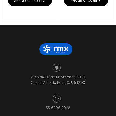
era:
es:
AÑADIR AL CARRITO
AÑADIR AL CARRITO
$26,587.93.
$22,007.76.
Avenida 20 de Noviembre 131-C,
Cuautitlán, Edo Mex, C.P. 54800
55 6096 3968