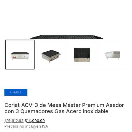
OFERTA
Coriat ACV-3 de Mesa Máster Premium Asador
con 3 Quemadores Gas Acero Inoxidable
El
El
$
16,912.93
$
14,000.00
precio
precio
Precios no incluyen IVA
original
actual