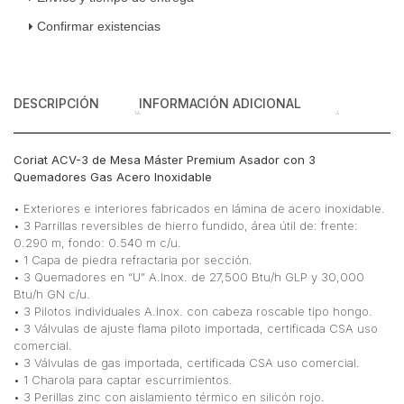
Gas
Confirmar existencias
Acero
Inoxidable
cantidad
DESCRIPCIÓN
INFORMACIÓN ADICIONAL
Coriat ACV-3 de Mesa Máster Premium Asador con 3
Quemadores Gas Acero Inoxidable
• Exteriores e interiores fabricados en lámina de acero inoxidable.
• 3 Parrillas reversibles de hierro fundido, área útil de: frente:
0.290 m, fondo: 0.540 m c/u.
• 1 Capa de piedra refractaria por sección.
• 3 Quemadores en “U” A.Inox. de 27,500 Btu/h GLP y 30,000
Btu/h GN c/u.
• 3 Pilotos individuales A.Inox. con cabeza roscable tipo hongo.
• 3 Válvulas de ajuste flama piloto importada, certificada CSA uso
comercial.
• 3 Válvulas de gas importada, certificada CSA uso comercial.
• 1 Charola para captar escurrimientos.
• 3 Perillas zinc con aislamiento térmico en silicón rojo.