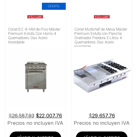
OFERTA
Coriat EC-4-HM de Piso Máster
Coriat Multichef de Mesa Máster
Premium Estufa Con Horno 4
Premium Estufa con Plancha
Quemadores Gas Acero
Gratinador Freidora 3 Litros 4
Inoxidable
Quemadores Gas Acero
Inoxidable
El
El
$
26,587.93
$
22,007.76
$
29,657.76
precio
precio
Precios no incluyen IVA
Precios no incluyen IVA
original
actual