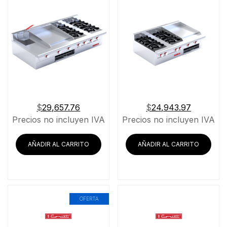
$
29,657.76
$
24,943.97
Precios no incluyen IVA
Precios no incluyen IVA
AÑADIR AL CARRITO
AÑADIR AL CARRITO
OFERTA