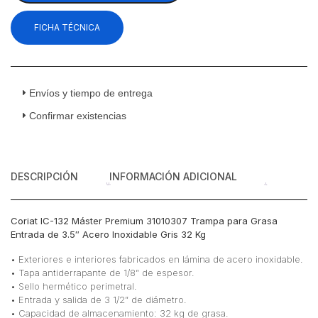
31010307
FICHA TÉCNICA
Trampa
para
Grasa
Entrada
de
Envíos y tiempo de entrega
3.5"
Confirmar existencias
Acero
Inoxidable
Gris
32
DESCRIPCIÓN
INFORMACIÓN ADICIONAL
Kg
cantidad
Coriat IC-132 Máster Premium 31010307 Trampa para Grasa
Entrada de 3.5″ Acero Inoxidable Gris 32 Kg
• Exteriores e interiores fabricados en lámina de acero inoxidable.
• Tapa antiderrapante de 1/8” de espesor.
• Sello hermético perimetral.
• Entrada y salida de 3 1/2” de diámetro.
• Capacidad de almacenamiento: 32 kg de grasa.