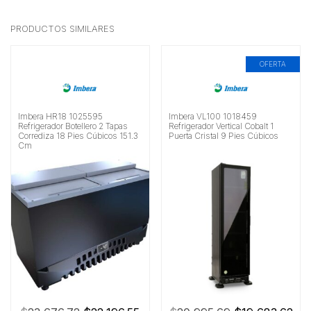
PRODUCTOS SIMILARES
OFERTA
Imbera HR18 1025595
Imbera VL100 1018459
Refrigerador Botellero 2 Tapas
Refrigerador Vertical Cobalt 1
Corrediza 18 Pies Cúbicos 151.3
Puerta Cristal 9 Pies Cúbicos
Cm