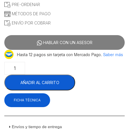
era:
es:
PRE-ORDENAR
$16,782.76.
$15,690.52.
MÉTODOS DE PAGO
ENVÍO POR COBRAR
HABLAR CON UN ASESOR
con Mercado Pago.
Saber más
Hasta 12 pagos sin tarjeta
Criotec
CFX13
Refrigerador
AÑADIR AL CARRITO
Vertical
1
Puerta
FICHA TÉCNICA
Cristal
13
Pies
Cúbicos
cantidad
Envíos y tiempo de entrega