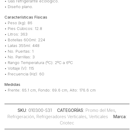
• Gas refrigerante ecológico.
• Diseño plano.
Características Físicas
• Peso (kg): 86
• Pies Cúbicos: 12.8
• Litros: 363
• Botellas 600ml: 224
• Latas 355ml: 448
• No. Puertas: 1
• No. Parrillas: 3
• Rango Temperatura (ºC): 2ºC a 6ºC
• Voltaje (V): 115
• Frecuencia (Hz): 60
Medidas
• Frente: 65.1 cm, Fondo: 69.6 cm, Alto: 176.6 cm
SKU
: 010300-531
CATEGORÍAS
:
Promo del Mes
,
Refrigeración
,
Refrigeradores Verticales
,
Verticales
Marca
:
Criotec