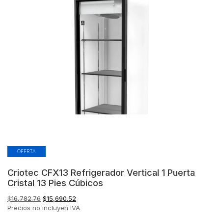
OFERTA
Criotec CFX13 Refrigerador Vertical 1 Puerta
Cristal 13 Pies Cúbicos
El
El
$
16,782.76
$
15,690.52
precio
precio
Precios no incluyen IVA
original
actual