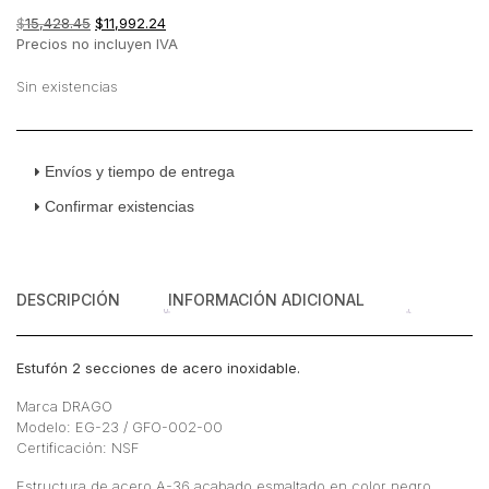
El
El
$
15,428.45
$
11,992.24
precio
precio
Precios no incluyen IVA
original
actual
era:
es:
Sin existencias
$15,428.45.
$11,992.24.
Envíos y tiempo de entrega
Confirmar existencias
DESCRIPCIÓN
INFORMACIÓN ADICIONAL
Estufón 2 secciones de acero inoxidable.
Marca DRAGO
Modelo: EG-23 / GFO-002-00
Certificación: NSF
Estructura de acero A-36 acabado esmaltado en color negro.