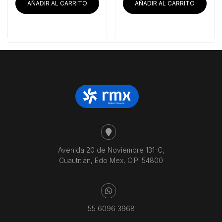
era:
es:
era:
es:
AÑADIR AL CARRITO
AÑADIR AL CARRITO
$18,272.41.
$15,125.00.
$26,587.93.
$22
Avenida 20 de Noviembre 131-C,
Cuautitlán, Edo Mex, C.P. 54800
55 6096 3968