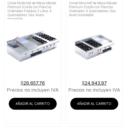
Coriat Multichef de Mesa Máster
Coriat Minichef de Mesa Máster
Premium Estufa con Plancha
Premium Estufa con Plancha
Gratinador Freidora 3 Litros 4
Gratinador 4 Quemadores Gas
Quemadores Gas Acero
Acero Inoxidable
Inoxidable
$
29,657.76
$
24,943.97
Precios no incluyen IVA
Precios no incluyen IVA
AÑADIR AL CARRITO
AÑADIR AL CARRITO