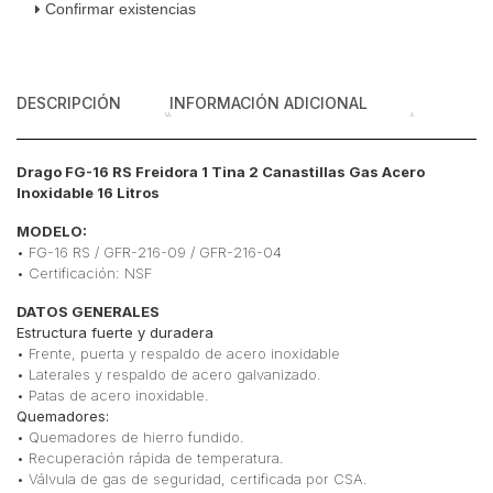
Confirmar existencias
16
Litros
cantidad
DESCRIPCIÓN
INFORMACIÓN ADICIONAL
Drago FG-16 RS Freidora 1 Tina 2 Canastillas Gas Acero
Inoxidable 16 Litros
MODELO:
• FG-16 RS / GFR-216-09 / GFR-216-04
• Certificación: NSF
DATOS GENERALES
Estructura fuerte y duradera
• Frente, puerta y respaldo de acero inoxidable
• Laterales y respaldo de acero galvanizado.
• Patas de acero inoxidable.
Quemadores:
• Quemadores de hierro fundido.
• Recuperación rápida de temperatura.
• Válvula de gas de seguridad, certificada por CSA.