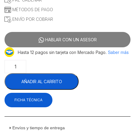
$13,166.38.
$12,376.72.
MÉTODOS DE PAGO
ENVÍO POR COBRAR
HABLAR CON UN ASESOR
con Mercado Pago.
Saber más
Hasta 12 pagos sin tarjeta
Drago
FG-
16
AÑADIR AL CARRITO
RS
Freidora
1
FICHA TÉCNICA
Tina
2
Canastillas
Gas
Acero
Envíos y tiempo de entrega
Inoxidable