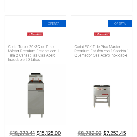
OFERTA
OFERTA
Coriat Turbo-20-3Q de Piso
Coriat EC-1T de Piso Máster
Máster Premium Freidora con 1
Premium Estufón con 1 Sección 1
Tina 2 Canastillas Gas Acero
Quemador Gas Acero Inoxidable
Inoxidable 20 Litros
El
El
El
El
$
18,272.41
$
15,125.00
$
8,762.93
$
7,253.45