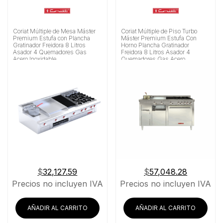
Coriat Múltiple de Mesa Máster
Coriat Múltiple de Piso Turbo
Premium Estufa con Plancha
Máster Premium Estufa Con
Gratinador Freidora 8 Litros
Horno Plancha Gratinador
Asador 4 Quemadores Gas
Freidora 8 Litros Asador 4
Acero Inoxidable
Quemadores Gas Acero
Inoxidable
$
32,127.59
$
57,048.28
Precios no incluyen IVA
Precios no incluyen IVA
AÑADIR AL CARRITO
AÑADIR AL CARRITO