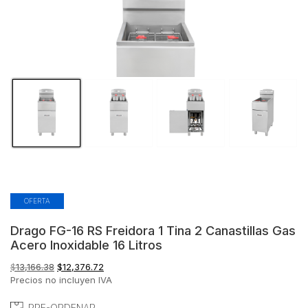
OFERTA
Drago FG-16 RS Freidora 1 Tina 2 Canastillas Gas
Acero Inoxidable 16 Litros
El
El
$
13,166.38
$
12,376.72
precio
precio
Precios no incluyen IVA
original
actual
era:
es:
PRE-ORDENAR