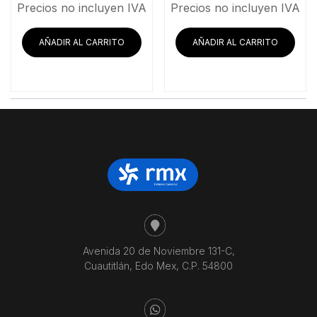
precio
precio
precio
prec
Precios no incluyen IVA
Precios no incluyen IVA
original
actual
original
actu
era:
es:
era:
es:
AÑADIR AL CARRITO
AÑADIR AL CARRITO
$18,272.41.
$15,125.00.
$8,762.93.
$7,2
Avenida 20 de Noviembre 131-C,
Cuautitlán, Edo Mex, C.P. 54800