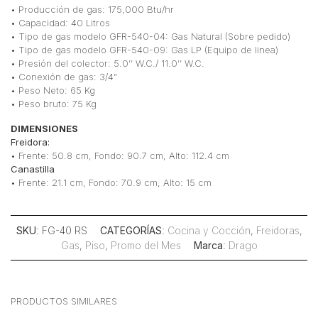
• Producción de gas: 175,000 Btu/hr
• Capacidad: 40 Litros
• Tipo de gas modelo GFR-540-04: Gas Natural (Sobre pedido)
• Tipo de gas modelo GFR-540-09: Gas LP (Equipo de linea)
• Presión del colector: 5.0’’ W.C./ 11.0’’ W.C.
• Conexión de gas: 3/4”
• Peso Neto: 65 Kg
• Peso bruto: 75 Kg
DIMENSIONES
Freidora:
• Frente: 50.8 cm, Fondo: 90.7 cm, Alto: 112.4 cm
Canastilla
• Frente: 21.1 cm, Fondo: 70.9 cm, Alto: 15 cm
SKU
: FG-40 RS
CATEGORÍAS
:
Cocina y Cocción
,
Freidoras
,
Gas
,
Piso
,
Promo del Mes
Marca
:
Drago
PRODUCTOS SIMILARES