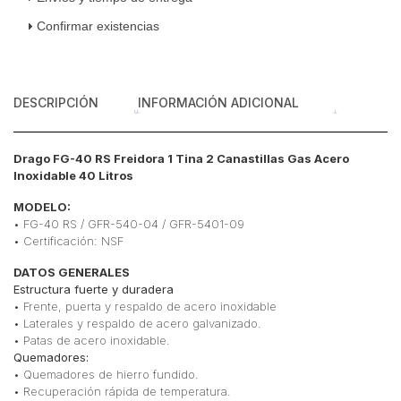
Inoxidable
Confirmar existencias
40
Litros
cantidad
DESCRIPCIÓN
INFORMACIÓN ADICIONAL
Drago FG-40 RS Freidora 1 Tina 2 Canastillas Gas Acero
Inoxidable 40 Litros
MODELO:
• FG-40 RS / GFR-540-04 / GFR-5401-09
• Certificación: NSF
DATOS GENERALES
Estructura fuerte y duradera
• Frente, puerta y respaldo de acero inoxidable
• Laterales y respaldo de acero galvanizado.
• Patas de acero inoxidable.
Quemadores:
• Quemadores de hierro fundido.
• Recuperación rápida de temperatura.