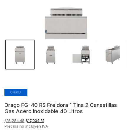
OFERTA
Drago FG-40 RS Freidora 1 Tina 2 Canastillas
Gas Acero Inoxidable 40 Litros
El
El
$
18,284.48
$
17,004.31
precio
precio
Precios no incluyen IVA
original
actual