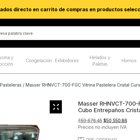
ados directo en carrito de compras en productos selec
cina y
Helados y
Congelación
Exhibidores
Hornos
occión
Paletas
 Pasteleras
/ Masser RHNVCT-700-FGC Vitrina Pastelera Cristal Curv
Masser RHNVCT-700-FGC
Cubo Entrepaños Crist
El
El
$
59,678.45
$
50,550.86
precio
preci
Precios no incluyen IVA
original
actual
PRE-ORDENAR
era:
es: