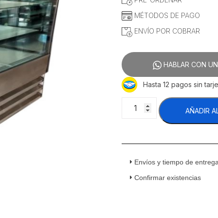
$59,678.45.
$50,5
MÉTODOS DE PAGO
ENVÍO POR COBRAR
HABLAR CON UN
Hasta 12 pagos sin tarje
Masser
AÑADIR A
RHNVCT-
700-
FGC
Vitrina
Pastelera
Envíos y tiempo de entreg
Cristal
Curvo
Confirmar existencias
Full
Glass
Cubo
Entrepaños