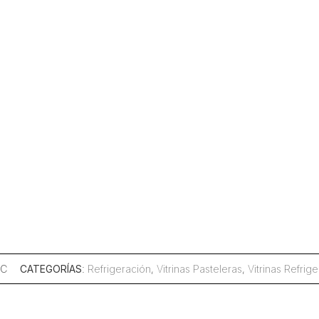
GC
CATEGORÍAS
:
Refrigeración
,
Vitrinas Pasteleras
,
Vitrinas Refrig