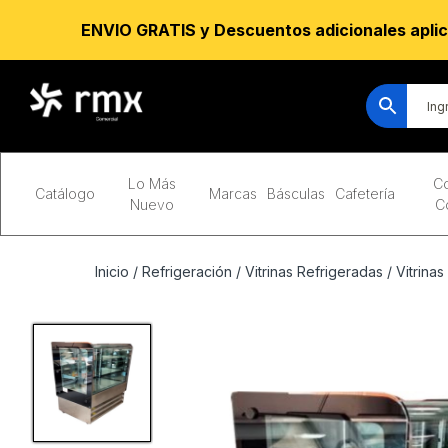
ENVIO GRATIS y Descuentos adicionales aplic
Lo Más
Co
Catálogo
Marcas
Básculas
Cafetería
Nuevo
C
Inicio
/
Refrigeración
/
Vitrinas Refrigeradas
/
Vitrinas