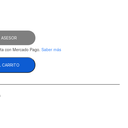
50.86.
 ASESOR
con Mercado Pago.
Saber más
ta
L CARRITO
a