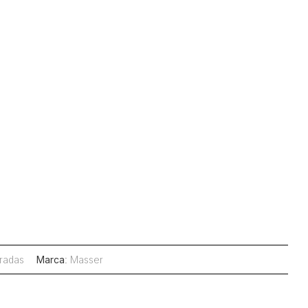
eradas
Marca
:
Masser