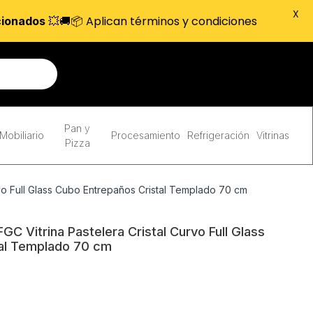
X
💥🚚📦 Aplican términos y condiciones
cionados
Pan y
Mobiliario
Procesamiento
Refrigeración
Vitrinas
Pizza
o Full Glass Cubo Entrepaños Cristal Templado 70 cm
 Vitrina Pastelera Cristal Curvo Full Glass
al Templado 70 cm
o