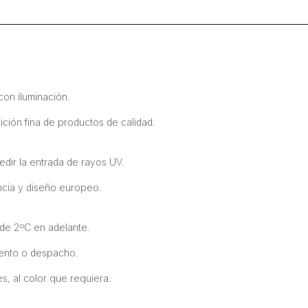
Cristal
Templado
70
cm
cantidad
con iluminación.
ición fina de productos de calidad.
dir la entrada de rayos UV.
ancia y diseño europeo.
de 2ºC en adelante.
miento o despacho.
s, al color que requiera.