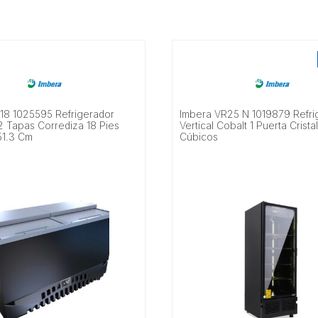
18 1025595 Refrigerador
Imbera VR25 N 1019879 Refri
2 Tapas Corrediza 18 Pies
Vertical Cobalt 1 Puerta Crista
51.3 Cm
Cúbicos