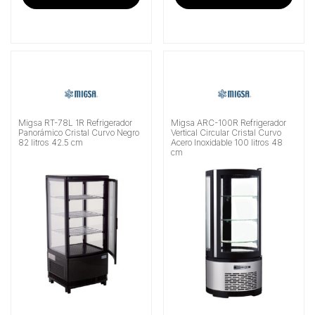
Migsa RT-78L 1R Refrigerador
Migsa ARC-100R Refrigerador
Panorámico Cristal Curvo Negro
Vertical Circular Cristal Curvo
82 litros 42.5 cm
Acero Inoxidable 100 litros 48
cm