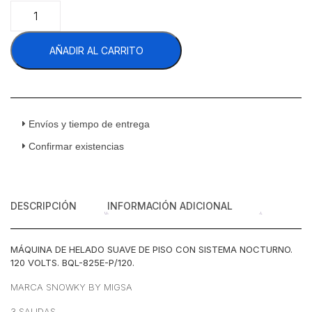
Migsa
BQL-
825E-
AÑADIR AL CARRITO
P/120
Máquina
Helado
Suave
de
Piso
Envíos y tiempo de entrega
de
Confirmar existencias
2
Sabores
Sistema
Nocturno
DESCRIPCIÓN
INFORMACIÓN ADICIONAL
Acero
Inoxidable
20
MÁQUINA DE HELADO SUAVE DE PISO CON SISTEMA NOCTURNO.
Litros
120 VOLTS. BQL-825E-P/120.
120
v
MARCA SNOWKY BY MIGSA
cantidad
3 SALIDAS