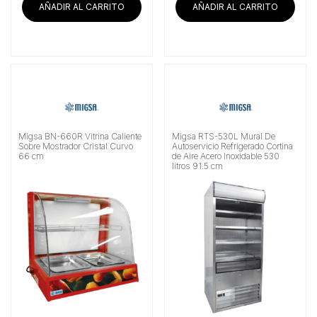
AÑADIR AL CARRITO
AÑADIR AL CARRITO
Migsa BN-660R Vitrina Caliente
Migsa RTS-530L Mural De
Sobre Mostrador Cristal Curvo
Autoservicio Refrigerado Cortina
66 cm
de Aire Acero Inoxidable 530
litros 91.5 cm