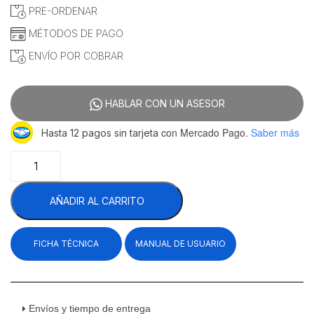
PRE-ORDENAR
MÉTODOS DE PAGO
ENVÍO POR COBRAR
HABLAR CON UN ASESOR
con Mercado Pago.
Saber más
Hasta 12 pagos sin tarjeta
Migsa
RT-
1200L
AÑADIR AL CARRITO
Vitrina
Refrigerada
Para
FICHA TÉCNICA
MANUAL DE USUARIO
Ensaladas
y
Pizza
Sobre
Mesa
Envíos y tiempo de entrega