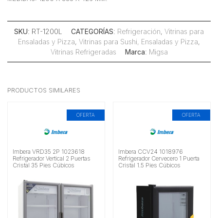
SKU
: RT-1200L
CATEGORÍAS
:
Refrigeración
,
Vitrinas para
Ensaladas y Pizza
,
Vitrinas para Sushi, Ensaladas y Pizza
,
Vitrinas Refrigeradas
Marca
:
Migsa
PRODUCTOS SIMILARES
OFERTA
OFERTA
Imbera VRD35 2P 1023618
Imbera CCV24 1018976
Refrigerador Vertical 2 Puertas
Refrigerador Cervecero 1 Puerta
Cristal 35 Pies Cúbicos
Cristal 1.5 Pies Cúbicos