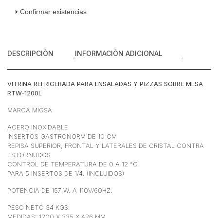
Cristal
Confirmar existencias
Recto
para
5
insertos
DESCRIPCIÓN
INFORMACIÓN ADICIONAL
Acero
Inoxidable
120
VITRINA REFRIGERADA PARA ENSALADAS Y PIZZAS SOBRE MESA
cm
RTW-1200L
cantidad
MARCA MIGSA
ACERO INOXIDABLE
INSERTOS GASTRONORM DE 10 CM
REPISA SUPERIOR, FRONTAL Y LATERALES DE CRISTAL CONTRA
ESTORNUDOS
CONTROL DE TEMPERATURA DE 0 A 12 °C
PARA 5 INSERTOS DE 1/4. (INCLUIDOS)
POTENCIA DE 157 W. A 110V/60HZ.
PESO NETO 34 KGS.
MEDIDAS: 1200 X 335 X 426 MM.