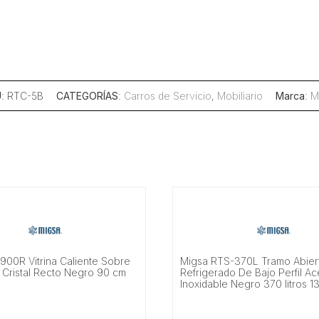
U
: RTC-5B
CATEGORÍAS
:
Carros de Servicio
,
Mobiliario
Marca
:
M
900R Vitrina Caliente Sobre
Migsa RTS-370L Tramo Abier
 Cristal Recto Negro 90 cm
Refrigerado De Bajo Perfil A
Inoxidable Negro 370 litros 1