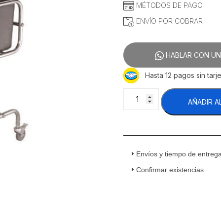
MÉTODOS DE PAGO
ENVÍO POR COBRAR
HABLAR CON UN
Hasta 12 pagos sin tarje
Migsa
AÑADIR A
RTC-
5B
Carro
Recolector
Loza
Envíos y tiempo de entreg
Sucia
Acero
Confirmar existencias
Inoxidable
cantidad