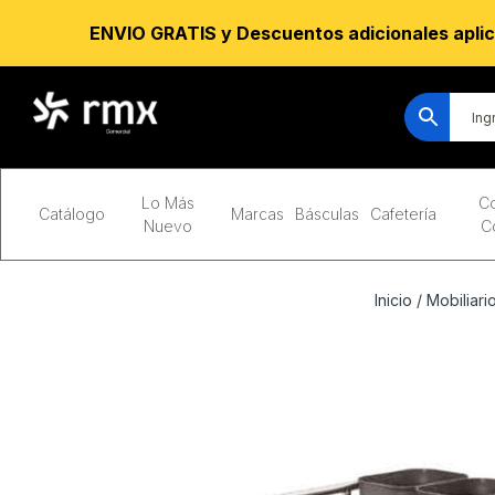
ENVIO GRATIS y Descuentos adicionales aplic
Lo Más
Co
Catálogo
Marcas
Básculas
Cafetería
Nuevo
C
Inicio
/
Mobiliari