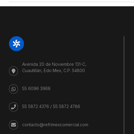
Avenida 20 de Noviembre 131-C,
Cuautitlán, Edo Mex, C.P. 54800
55 6096 3968
55 5872 4376
/
55 5872 4786
contacto@refrimexcomercial.com