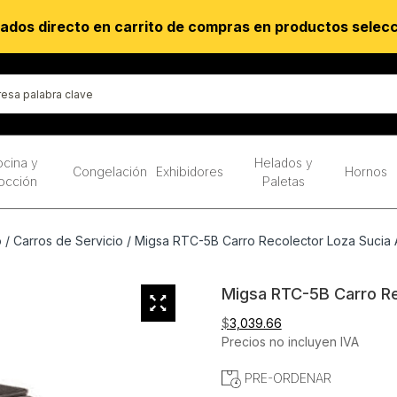
ados directo en carrito de compras en productos selec
cina y
Helados y
Congelación
Exhibidores
Hornos
occión
Paletas
o
/
Carros de Servicio
/ Migsa RTC-5B Carro Recolector Loza Sucia 
Migsa RTC-5B Carro Re
$
3,039.66
Precios no incluyen IVA
PRE-ORDENAR