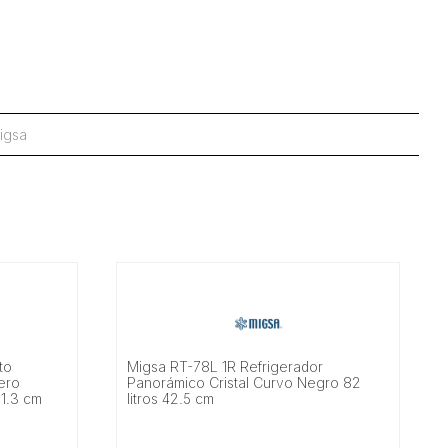
igsa
to
Migsa RT-78L 1R Refrigerador
cero
Panorámico Cristal Curvo Negro 82
31.3 cm
litros 42.5 cm