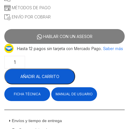
MÉTODOS DE PAGO
ENVÍO POR COBRAR
HABLAR CON UN ASESOR
con Mercado Pago.
Saber más
Hasta 12 pagos sin tarjeta
Migsa
RTW-
67L
AÑADIR AL CARRITO
Base
Refrigerada
De
FICHA TÉCNICA
MANUAL DE USUARIO
Sobre
Mesa
Con
Tapa
Cristal
Envíos y tiempo de entrega
Curvo