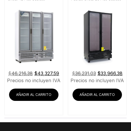
El
El
El
El
$
46,216.38
$
43,327.59
$
36,231.03
$
33,966.38
precio
precio
precio
pre
Precios no incluyen IVA
Precios no incluyen IVA
original
actual
original
act
era:
es:
era:
es:
AÑADIR AL CARRITO
AÑADIR AL CARRITO
$46,216.38.
$43,327.59.
$36,231.03.
$33