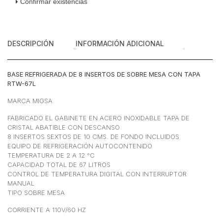
Confirmar existencias
para
8
insertos
Acero
DESCRIPCIÓN
INFORMACIÓN ADICIONAL
Inoxidable
67
litros
BASE REFRIGERADA DE 8 INSERTOS DE SOBRE MESA CON TAPA
76.7
RTW-67L
cm
cantidad
MARCA MIGSA
FABRICADO EL GABINETE EN ACERO INOXIDABLE TAPA DE
CRISTAL ABATIBLE CON DESCANSO
8 INSERTOS SEXTOS DE 10 CMS. DE FONDO INCLUIDOS
EQUIPO DE REFRIGERACIÓN AUTOCONTENIDO
TEMPERATURA DE 2 A 12 °C
CAPACIDAD TOTAL DE 67 LITROS
CONTROL DE TEMPERATURA DIGITAL CON INTERRUPTOR
MANUAL
TIPO SOBRE MESA
CORRIENTE A 110V/60 HZ