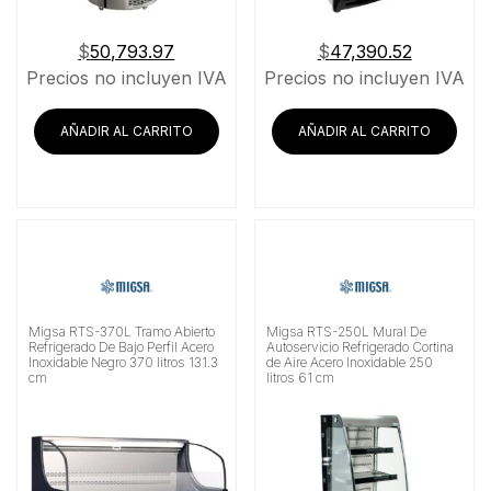
$
50,793.97
$
47,390.52
Precios no incluyen IVA
Precios no incluyen IVA
AÑADIR AL CARRITO
AÑADIR AL CARRITO
Migsa RTS-370L Tramo Abierto
Migsa RTS-250L Mural De
Refrigerado De Bajo Perfil Acero
Autoservicio Refrigerado Cortina
Inoxidable Negro 370 litros 131.3
de Aire Acero Inoxidable 250
cm
litros 61 cm