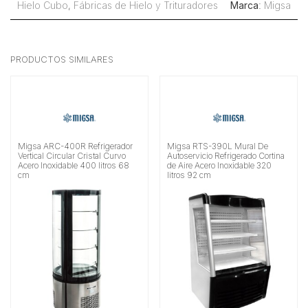
Hielo Cubo
,
Fábricas de Hielo y Trituradores
Marca
:
Migsa
PRODUCTOS SIMILARES
Migsa ARC-400R Refrigerador
Migsa RTS-390L Mural De
Vertical Circular Cristal Curvo
Autoservicio Refrigerado Cortina
Acero Inoxidable 400 litros 68
de Aire Acero Inoxidable 320
cm
litros 92 cm