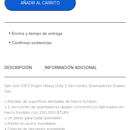
AÑADIR AL CARRITO
Fogón
Heavy
Duty
2
Secciones
Quemadores
Envíos y tiempo de entrega
Duales
Confirmar existencias
Gas
cantidad
DESCRIPCIÓN
INFORMACIÓN ADICIONAL
San-Son SSF2 Fogón Heavy Duty 2 Secciones Quemadores Duales
Gas
• Parrillas de superficie dentadas de hierro fundido.
• 2 secciones de quemadores duales concéntricos fabricados en
hierro fundido con 200,000 BTU/hr.
• Un piloto para cada quemador.
• Frente en acero inoxidable.
• Charola de derrames esmaltada.