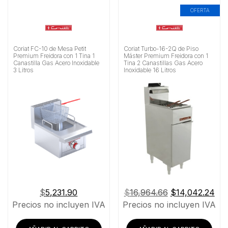
OFERTA
Coriat FC-10 de Mesa Petit
Coriat Turbo-16-2Q de Piso
Premium Freidora con 1 Tina 1
Máster Premium Freidora con 1
Canastilla Gas Acero Inoxidable
Tina 2 Canastillas Gas Acero
3 Litros
Inoxidable 16 Litros
El
El
$
5,231.90
$
16,964.66
$
14,042.24
precio
pre
Precios no incluyen IVA
Precios no incluyen IVA
original
act