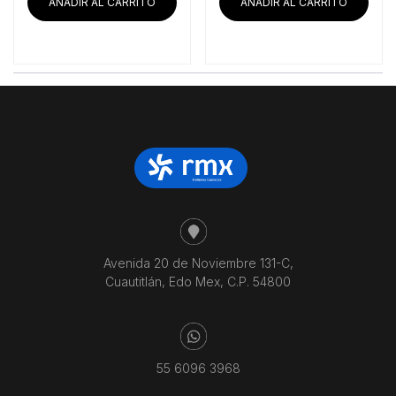
era:
es:
AÑADIR AL CARRITO
AÑADIR AL CARRITO
$16,964.66.
$14
Avenida 20 de Noviembre 131-C,
Cuautitlán, Edo Mex, C.P. 54800
55 6096 3968