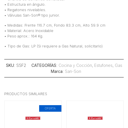
• Estructura en ángulo.
• Regatones nivelables.
• Válvulas San-Son® tipo junior.
• Medidas: Frente 116.7 cm, Fondo 83.3 cm, Alto 59.9 cm
• Material: Acero Inoxidable
• Peso aprox.: 164 Kg.
• Tipo de Gas: LP (Si requiere a Gas Natural, solicitarlo)
SKU
: SSF2
CATEGORÍAS
:
Cocina y Cocción
,
Estufones
,
Gas
Marca
:
San-Son
PRODUCTOS SIMILARES
OFERTA