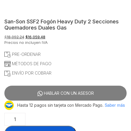
San-Son SSF2 Fogón Heavy Duty 2 Secciones
Quemadores Duales Gas
El
El
$
18,092.24
$
16,059.48
precio
precio
Precios no incluyen IVA
original
actual
era:
es:
PRE-ORDENAR
$18,092.24.
$16,059.48.
MÉTODOS DE PAGO
ENVÍO POR COBRAR
HABLAR CON UN ASESOR
con Mercado Pago.
Saber más
Hasta 12 pagos sin tarjeta
San-
Son
SSF2