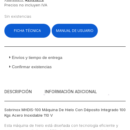
precio
precio
Precios no incluyen IVA
original
actual
era:
es:
Sin existencias
$38,555.17.
$31,913.79.
FICHA TÉCNICA
MANUAL DE USUARIO
Envíos y tiempo de entrega
Confirmar existencias
DESCRIPCIÓN
INFORMACIÓN ADICIONAL
Sobrinox MHDIS-100 Máquina De Hielo Con Déposito Integrado 100
Kgs Acero Inoxidable 110 V
Esta máquina de hielo está diseñada con tecnología eficiente y