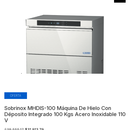
OFERTA
Sobrinox MHDIS-100 Máquina De Hielo Con
Déposito Integrado 100 Kgs Acero Inoxidable 110
V
El
El
$
38,555.17
$
31,913.79