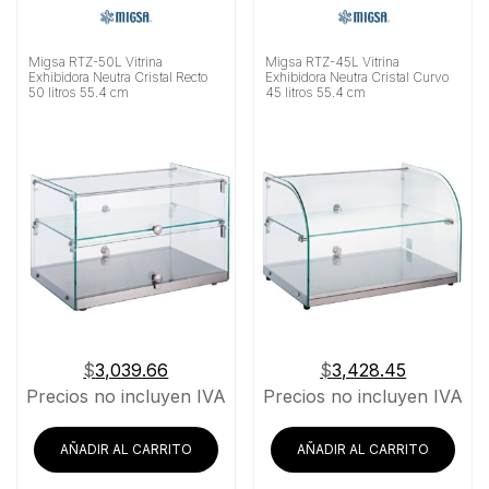
Migsa RTZ-50L Vitrina
Migsa RTZ-45L Vitrina
Exhibidora Neutra Cristal Recto
Exhibidora Neutra Cristal Curvo
50 litros 55.4 cm
45 litros 55.4 cm
$
3,039.66
$
3,428.45
Precios no incluyen IVA
Precios no incluyen IVA
AÑADIR AL CARRITO
AÑADIR AL CARRITO