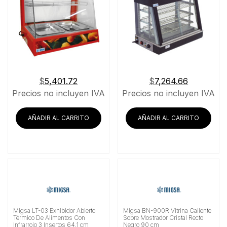
$
5,401.72
$
7,264.66
Precios no incluyen IVA
Precios no incluyen IVA
AÑADIR AL CARRITO
AÑADIR AL CARRITO
Migsa LT-03 Exhibidor Abierto
Migsa BN-900R Vitrina Caliente
Térmico De Alimentos Con
Sobre Mostrador Cristal Recto
Infrarrojo 3 Insertos 64.1 cm
Negro 90 cm