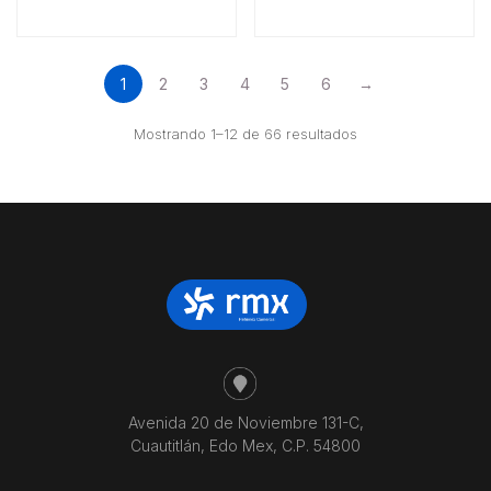
1
2
3
4
5
6
→
Ordenado
Mostrando 1–12 de 66 resultados
por
precio:
bajo
a
alto
Avenida 20 de Noviembre 131-C,
Cuautitlán, Edo Mex, C.P. 54800