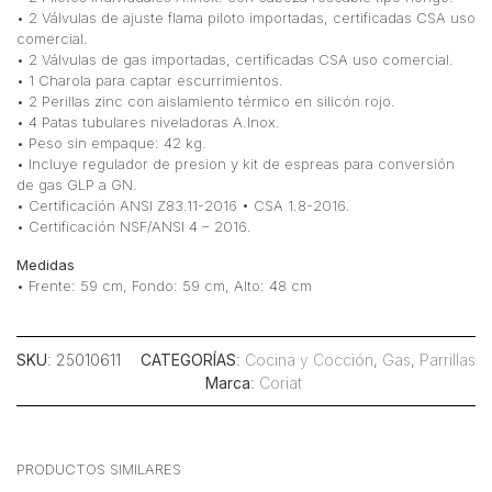
• 2 Válvulas de ajuste flama piloto importadas, certificadas CSA uso
comercial.
• 2 Válvulas de gas importadas, certificadas CSA uso comercial.
• 1 Charola para captar escurrimientos.
• 2 Perillas zinc con aislamiento térmico en silicón rojo.
• 4 Patas tubulares niveladoras A.Inox.
• Peso sin empaque: 42 kg.
• Incluye regulador de presion y kit de espreas para conversión
de gas GLP a GN.
• Certificación ANSI Z83.11-2016 • CSA 1.8-2016.
• Certificación NSF/ANSI 4 – 2016.
Medidas
• Frente: 59 cm, Fondo: 59 cm, Alto: 48 cm
SKU
: 25010611
CATEGORÍAS
:
Cocina y Cocción
,
Gas
,
Parrillas
Marca
:
Coriat
PRODUCTOS SIMILARES