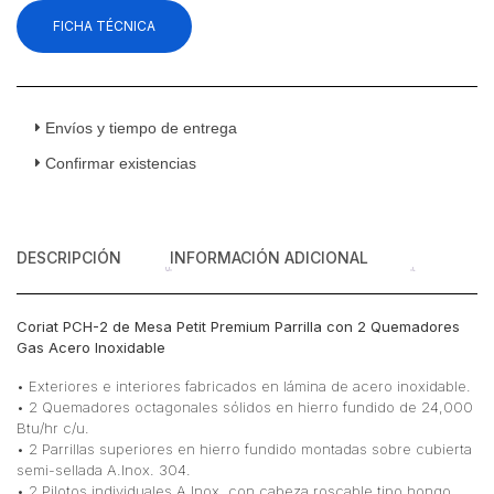
FICHA TÉCNICA
Envíos y tiempo de entrega
Confirmar existencias
DESCRIPCIÓN
INFORMACIÓN ADICIONAL
Coriat PCH-2 de Mesa Petit Premium Parrilla con 2 Quemadores
Gas Acero Inoxidable
• Exteriores e interiores fabricados en lámina de acero inoxidable.
• 2 Quemadores octagonales sólidos en hierro fundido de 24,000
Btu/hr c/u.
• 2 Parrillas superiores en hierro fundido montadas sobre cubierta
semi-sellada A.Inox. 304.
• 2 Pilotos individuales A.Inox. con cabeza roscable tipo hongo.